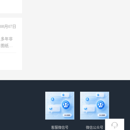
职会计工
08月07日
人多年非
、图纸制
诚合作，
客服微信号
微信公众号