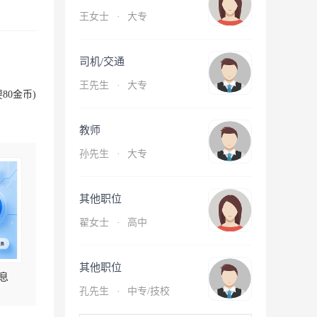
王女士
·
大专
司机/交通
王先生
·
大专
80金币)
教师
孙先生
·
大专
其他职位
翟女士
·
高中
其他职位
息
孔先生
·
中专/技校