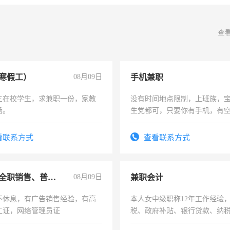
查
寒假工）
08月09日
手机兼职
三在校学生，求兼职一份，家教
没有时间地点限制，上班族，
场。
生党都可，只要你有手机，有
间，一单一结，一天二三十不
勤快的四五十，每天挣零花钱
看联系方式
查看联系方式
兼职或全职销售、普工、维修
08月09日
兼职会计
不休息，有广告销售经验，有高
本人女中级职称12年工作经验
工证，网络管理员证
税、政府补贴、银行贷款、纳
为各类公司策划，设建新账，