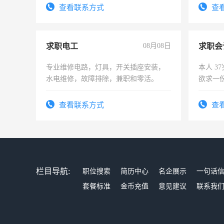
查看联系方式
查
求职电工
08月08日
求职会
专业维修电路，灯具，开关插座安装，
本人 3
水电维修，故障排除，兼职和零活。
欲求一
计证
查看联系方式
查
栏目导航:
职位搜索
简历中心
名企展示
一句话
套餐标准
金币充值
意见建议
联系我