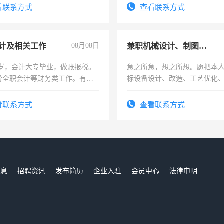
务，财务咨询等业务。欲求兼
看联系方式
查看联系方式
作
计及相关工作
08月08日
兼职机械设计、制图、设备改造
7岁，会计大专毕业，做账报税。
急之所急，想之所想。愿把本
份全职会计等财务类工作。有会
标设备设计、改造、工艺优化
作和分解的经验与您分享。 真
结识有识之士，共享未来。
看联系方式
查看联系方式
信息
招聘资讯
发布简历
企业入驻
会员中心
法律申明
们