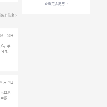
查看更多简历
看更多信息
08月09日
宝妈，学
空闲时
成问题，
没问题！
08月09日
，出口退
税申报、
理乱账业