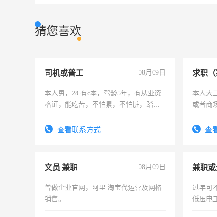
猜您喜欢
司机或普工
08月09日
求职（
本人男，28.有c本，驾龄5年，有从业资
本人大
格证，能吃苦，不怕累，不怕脏，踏
或者商
实，需求稳定工作一份，保险不干
查看联系方式
查
文员 兼职
08月09日
曾做企业官网，阿里 淘宝代运营及网格
过年可
销售。
低压电