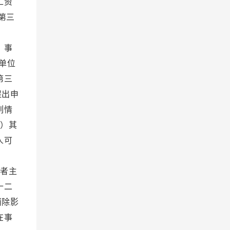
工资
第三
度。
 事
单位
第三
提出申
列情
）其
人可
理。
者主
十二
消除影
在事