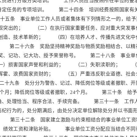
人员进行分级分类培训。 工作人员应当按照所在单位的要
特定任务的专项培训。 第二十四条 培训经费按照国家有
条 事业单位工作人员或者集体有下列情形之一的，给予
现突出的； （二）在执行国家重要任务、应对重大突发事
创造、技术革新的； （四）在培养人才、传播先进文化中
 第二十六条 奖励坚持精神奖励与物质奖励相结合、以精
奖、记功、记大功、授予荣誉称号。 第二十八条 事业单
一）损害国家声誉和利益的； （二）失职渎职的； （
挥霍、浪费国家资财的； （五）严重违反职业道德、社会
十九条 处分分为警告、记过、降低岗位等级或者撤职、开
个月；降低岗位等级或者撤职，24个月。 第三十条 给予
确、处理恰当、程序合法、手续完备。 第三十一条 工作
违纪行为的，处分期满后，由处分决定单位解除处分并以书面
第三十二条 国家建立激励与约束相结合的事业单位工资
、绩效工资和津贴补贴。 事业单位工资分配应当结合不同