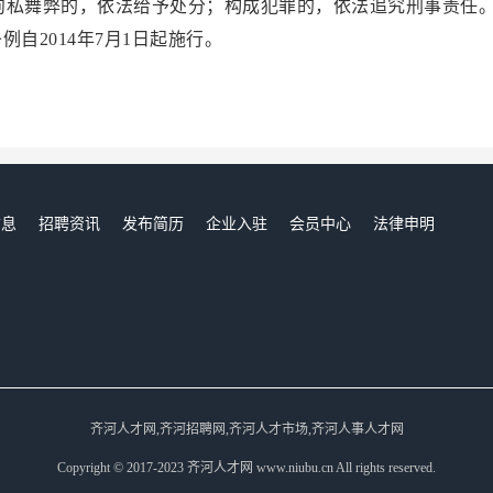
徇私舞弊的，依法给予处分；构成犯罪的，依法追究刑事责任
014年7月1日起施行。
信息
招聘资讯
发布简历
企业入驻
会员中心
法律申明
们
齐河人才网,齐河招聘网,齐河人才市场,齐河人事人才网
Copyright © 2017-2023 齐河人才网 www.niubu.cn All rights reserved.