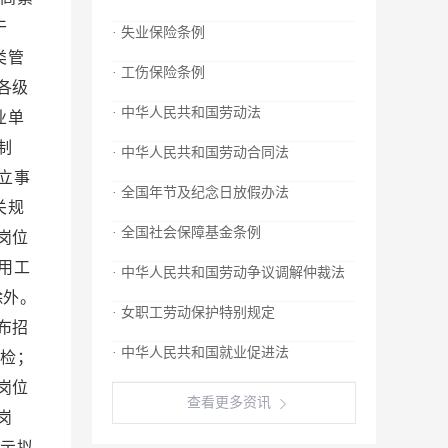
干
· 失业保险条例
类管
· 工伤保险条例
各级
· 中华人民共和国劳动法
业单
制
· 中华人民共和国劳动合同法
立事
· 全国年节及纪念日放假办法
关规
· 全国社会保障基金条例
岗位
用工
· 中华人民共和国劳动争议调解仲裁法
除外。
· 女职工劳动保护特别规定
布招
· 中华人民共和国就业促进法
检；
岗位
查看更多资讯
岗
示拟