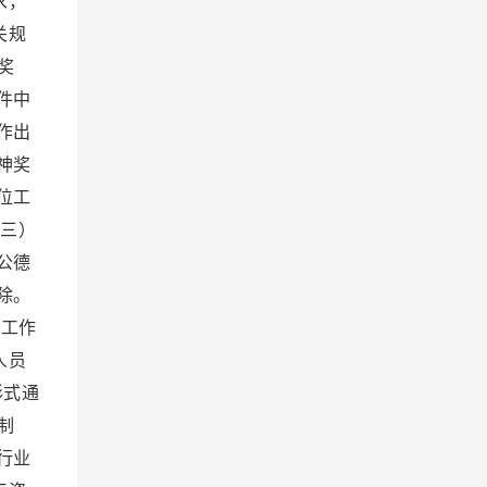
求，
关规
奖
件中
作出
神奖
位工
三）
公德
除。
工作
人员
形式通
制
行业