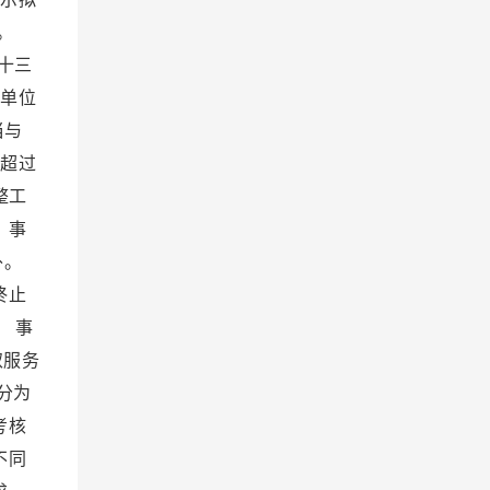
流。
十三
业单位
当与
工超过
整工
 事
外。
终止
 事
取服务
分为
考核
不同