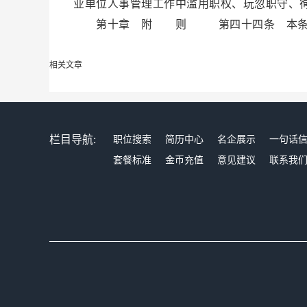
业单位人事管理工作中滥用职权、玩忽职守、
第十章 附 则 第四十四条 本条例自2
相关文章
栏目导航:
职位搜索
简历中心
名企展示
一句话
套餐标准
金币充值
意见建议
联系我