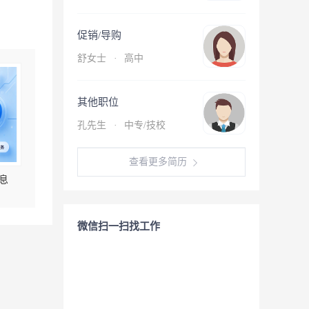
促销/导购
舒女士
·
高中
其他职位
孔先生
·
中专/技校
查看更多简历
息
微信扫一扫找工作