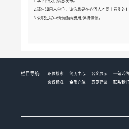
1.本平台仅供信息发布。
2.请告知用人单位，该信息是在齐河人才网上看到的
3.求职过程中请勿缴纳费用,保持谨慎。
栏目导航:
职位搜索
简历中心
名企展示
一句话
套餐标准
金币充值
意见建议
联系我