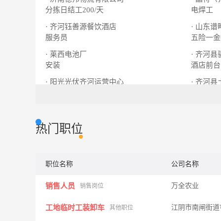
分拣日结工200/天
电焊工
· 齐河钰善源餐饮酒店
· 山东
服务员
五险一金
· 莱西电池厂
· 齐河
安装
酒店前台
· 阳光光伏齐河运营中心
· 齐河
业务员
酒店收银
热门职位
职位名称
公司名称
销售人员
万全农业
销售岗位
工地临时工装卸车
江阴市南闸街道
其他职位