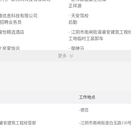
正祥源
谱略信息科技有限公司
· 天安驾校
招聘业务员
后勤
县骏怡精选酒店
· 江阴市南闸街道睿安建筑工程
工地临时工装卸车
县土窑宴饭店
· 御捷马
，服务员
普工
更多
工作地点
-德百
睿安建筑工程经营部
-江阴市南闸街道白玉路150