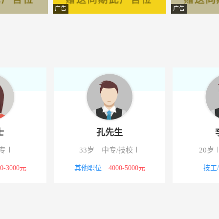
有限公司山东分公司
广告
广告
-水利局北
-济宁
-齐河就近
服装店
牧机械有限公司
-西外环加气母站旁
士
孔先生
材料科技有限公司
-经济开发区名嘉西路与园区
专
33岁
中专/技校
20岁
内衣专卖店
-齐鲁大街阳光路十字路口向西
00-3000元
其他职位
4000-5000元
技工