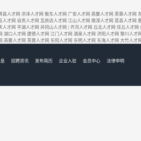
辉县人才网
洪泽人才网
衡东人才网
广安人才网
高要人才网
芙蓉人才网
征人才网
自贡人才网
瓦房店人才网
江山人才网
南漳人才网
莒县人才网
庆人才网
平湖人才网
井冈山人才网
|
齐河人才网
丘北人才网
任丘人才网
网
湖口人才网
建德人才网
江门人才网
酒泉人才网
济阳人才网
黎川人才
网
高要人才网
芙蓉人才网
东阳人才网
东明人才网
东海人才网
大竹人才
信息
招聘资讯
发布简历
企业入驻
会员中心
法律申明
们
齐河人才网,齐河招聘网,齐河人才市场,齐河人事人才网
Copyright © 2017-2023 齐河人才网 www.niubu.cn All rights reserved.