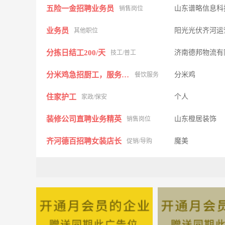
五险一金招聘业务员
山东谱略信息科
销售岗位
业务员
阳光光伏齐河运
其他职位
分拣日结工200/天
济南德邦物流有
技工/普工
分米鸡急招厨工，服务员，洗碗工
分米鸡
餐饮服务
住家护工
个人
家政/保安
装修公司直聘业务精英
山东橙居装饰
销售岗位
齐河德百招聘女装店长
魔美
促销/导购
销售/策划
济南中佳尚本房
销售岗位
店员销售
正祥源生活馆
营业员
备货员
东莞市盛唐包装
技工/普工