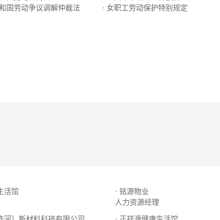
共和国劳动争议调解仲裁法
· 女职工劳动保护特别规定
源生活馆
· 铭源物业
人力资源经理
（齐河）新材料科技有限公司
· 正祥源健康生活馆