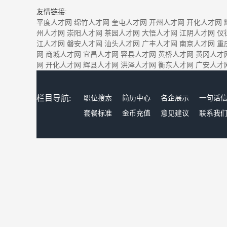
友情链接:
平度人才网
绵竹人才网
奎屯人才网
开州人才网
开化人才网
州人才网
崇阳人才网
茶园人才网
大悟人才网
江阴人才网
仪
江人才网
磐安人才网
汕头人才网
广丰人才网
南京人才网
重
网
商城人才网
宜昌人才网
容县人才网
黄桥人才网
黄冈人才
网
开化人才网
辉县人才网
洪泽人才网
衡东人才网
广安人才
栏目导航:
职位搜索
简历中心
名企展示
一句话
套餐标准
金币充值
意见建议
联系我