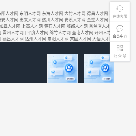
东阳人才网
东明人才网
东海人才网
大竹人才网
德昌人才网
达
在线客服
惠安人才网
惠来人才网
遂川人才网
安溪人才网
金堂人才网
丽
如皋人才网
上高人才网
黄石人才网
郫都人才网
普兰店人才
网
雷州人才网
|
平度人才网
绵竹人才网
奎屯人才网
开州人才
会员中心
网
德昌人才网
达州人才网
崇阳人才网
茶园人才网
大悟人才网
公 众 号
客服微信号
微信公众号