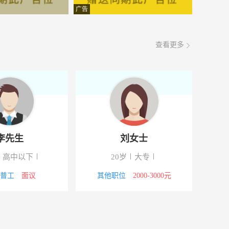
-山东省聊城市高唐县人和办事处南邻博克勒装饰材料有限公司
5000-8000元
08-07
广告
3000-4000元
08-07
查看更多
面议
08-07
面议
08-07
-齐鲁大街阳光路十字路口往西200米路北，千里香饺子馆东邻
面议
08-07
4000-5000元
08-07
李先生
刘女士
北路交叉口
4000-5000元
08-07
高中以下
20岁
大专
200米路北
面议
08-07
/普工
面议
其他职位
2000-3000元