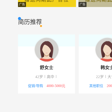
机械工程师
北京赛佰特科技
其他职位
广告
广告
招聘美容师
天姿丽人美容
美容美发
简历推荐
齐河白象方便面总代理
山东白象方便面
销售岗位
协助
地推
销售岗位
缪斯的诱惑内衣店招聘营业员
缪斯的诱惑内衣
营业员
电商美工
山东省优齐晟畜
美术/设计
舒女士
韩女
电焊工
晶特（齐河）新
技工/普工
42岁
高中
22岁
大
内衣专卖店招聘营业员
齐河缪斯的诱惑
营业员
3000元
促销/导购
4000-5000元
其他职位
20